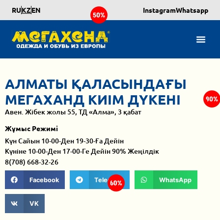
RU
KZ
EN
Instagram
Whatsapp
АЛМАТЫ ҚАЛАСЫНДАҒЫ
МЕГАХАНД КИІМ ДҮКЕНІ
Авен. Жібек жолы 55, ТД «Алма», 3 қабат
Жұмыс Режимі
Күн Сайын 10-00-Ден 19-30-Ға Дейін
Күніне 10-00-Ден 17-00-Ге Дейін 90% Жеңілдік
8(708) 668-32-26
Facebook
Telegram
WhatsApp
VK