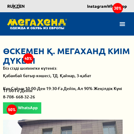
RU
KZ
EN
Instagram
Whatsapp
ӨСКЕМЕН Қ. МЕГАХАНД КИІМ
ДҮКЕНІ
Біз сізді шопингке күтеміз:
Қабанбай батыр көшесі, ТД. Қайнар, 3-қабат
Күн Сайын 10:00-Ден 19:30-Ға Дейін, Ал 90% Жеңілдік Күні
17:00-Ге Дейін
8-708- 668-32-26
WhatsApp